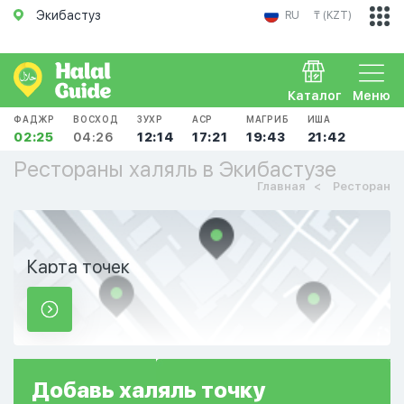
Экибастуз
RU
₸ (KZT)
Каталог
Меню
ФАДЖР
ВОСХОД
ЗУХР
АСР
МАГРИБ
ИША
02:25
04:26
12:14
17:21
19:43
21:42
Рестораны халяль в Экибастузе
Главная
Ресторан
Карта точек
Добавь
халяль
точку