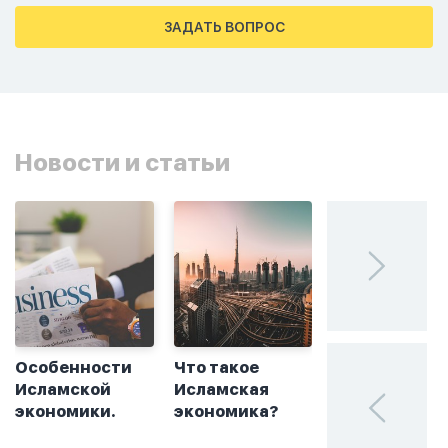
примется,совершила истихар во время
тахаджуд...
ЗАДАТЬ ВОПРОС
Новости и статьи
Особенности
Что такое
Без греха: чт
Исламской
Исламская
такое
экономики.
экономика?
халяльное
инвестирова