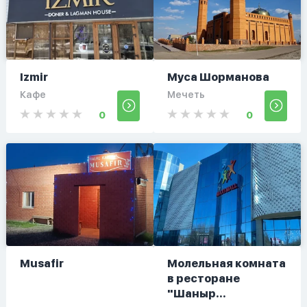
Izmir
Муса Шорманова
Кафе
Мечеть
0
0
Musafir
Молельная комната
в ресторане
"Шаныр...