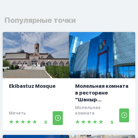
Популярные точки
Ekibastuz Mosque
Молельная комната
в ресторане
"Шаныр...
Молельная
Мечеть
комната
5
5