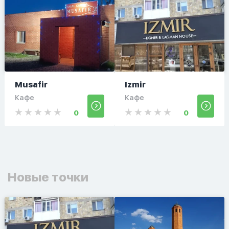
Musafir
Izmir
Кафе
Кафе
0
0
Новые точки