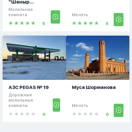
"Шаныр...
Молельная
комната
Мечеть
5
5
АЗС PEGAS № 19
Муса Шорманова
Дорожные
молельные
комнаты
Мечеть
0
0