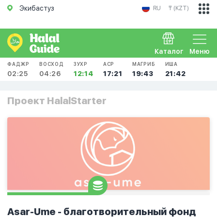
Экибастуз
RU
₸ (KZT)
Каталог
Меню
ФАДЖР
ВОСХОД
ЗУХР
АСР
МАГРИБ
ИША
02:25
04:26
12:14
17:21
19:43
21:42
Проект HalalStarter
Asar-Ume - благотворительный фонд