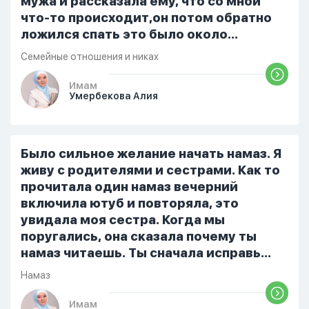
мужа и рассказала ему, что со мной
что-то происходит,он потом обратно
ложился спать это было около
одиннадцати вечера. Но я снова
Семейные отношения и никах
разбудила его, сказав, что мне плохо.
Он ответил: «Я живу с больными». Мне
Имам
Умербекова Алия
стало очень обидно, и я решила
терпеть свою боль, повернулась
попыталась и уснуть) Но потом он
проснулся и спросил, что случилось. И
Было сильное желание начать намаз. Я
я рассказала о своих проблемах. Затем
живу с родителями и сестрами. Как то
я сказала ему:...
прочитала один намаз вечерний
включила ютуб и повторяла, это
увидала моя сестра. Когда мы
поругались, она сказала почему ты
намаз читаешь. Ты сначала исправь
себя. После этого я не вставала на
Намаз
намаз и не видела жайнамаз. Я просто
уже так не могу читать, смотреть . Дуа
Имам