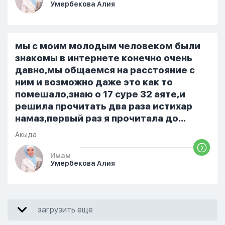
Умербекова Алия
я делаю скрытно если делаю дома. Я
не показываю теперь никому что я
верю. Потому что пойдут осуждения.
От родных же людей.
мы с моим молодым человеком были
знакомы в интернете конечно очень
давно,мы общаемся на расстояние с
ним и возможно даже это как то
помешало,знаю о 17 суре 32 аяте,и
решила прочитать два раза истихар
намаз,первый раз я прочитала до
«Аср» намаза и сначала было
Акыда
тревожно,позже стало спокойно и в
голову начали лезть только хорошие
Имам
Умербекова Алия
мысли,во второй раз когда я решила в
очередной раз прочитать истихар дуа.
я читала его переводом на
русский,потому что боялась
загрузить еще
ошибиться и то что намаз не