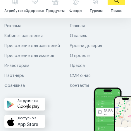
Атрибутика
Здоровье
Продукты
Фонды
Туризм
Поиск
Реклама
Главная
Кабинет заведения
О халяль
Приложение для заведений
Уровни доверия
Приложение для имамов
О проекте
Инвесторам
Пресса
Партнеры
СМИ о нас
Франшиза
Контакты
Загрузить на
Доступно в
App Store