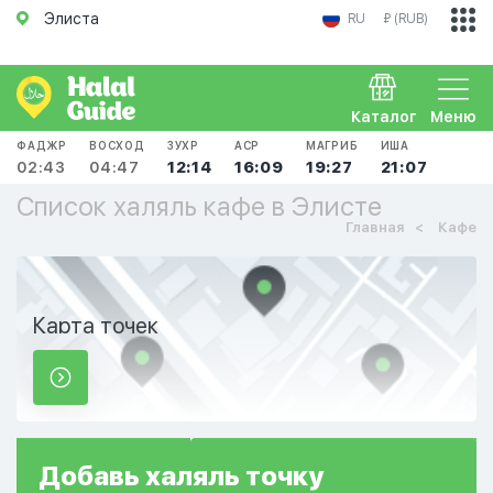
Элиста
RU
₽ (RUB)
Каталог
Меню
ФАДЖР
ВОСХОД
ЗУХР
АСР
МАГРИБ
ИША
02:43
04:47
12:14
16:09
19:27
21:07
Список халяль кафе в Элисте
Главная
Кафе
Карта точек
Добавь
халяль
точку