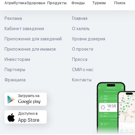
Атрибутика
Здоровье
Продукты
Фонды
Туризм
Поиск
Реклама
Главная
Кабинет заведения
О халяль
Приложение для заведений
Уровни доверия
Приложение для имамов
О проекте
Инвесторам
Пресса
Партнеры
СМИ о нас
Франшиза
Контакты
Загрузить на
Доступно в
App Store