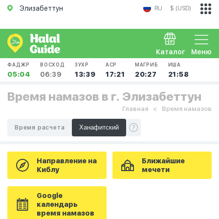
Элизабеттун
RU
$ (USD)
Каталог
Меню
ФАДЖР
ВОСХОД
ЗУХР
АСР
МАГРИБ
ИША
05:04
06:39
13:39
17:21
20:27
21:58
Время намазов в г. Элизабеттун
Главная
Время намазов
Время расчета
Направление на
Ближайшие
Киблу
мечети
Google
календарь
время намазов