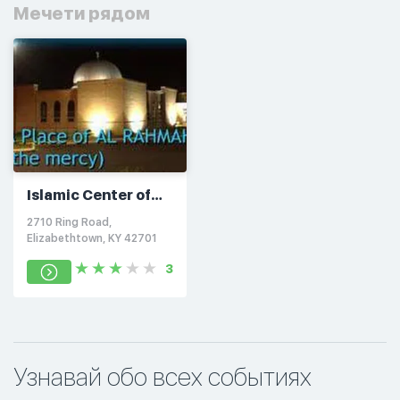
Мечети рядом
Islamic Center of
Elizabethtown
2710 Ring Road,
Elizabethtown, KY 42701
3
Узнавай обо всех событиях