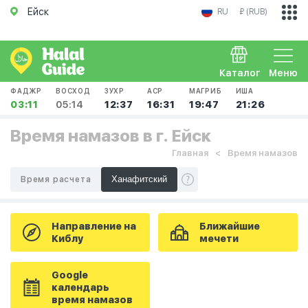
Ейск
RU
₽ (RUB)
Каталог
Меню
ФАДЖР
ВОСХОД
ЗУХР
АСР
МАГРИБ
ИША
03:11
05:14
12:37
16:31
19:47
21:26
Время намазов в г. Ейск
Главная
Время намазов
Время расчета
Направление на
Ближайшие
Киблу
мечети
Google
календарь
время намазов