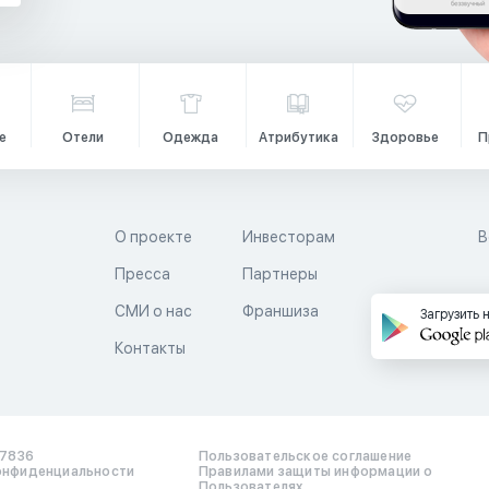
е
Отели
Одежда
Атрибутика
Здоровье
П
О проекте
Инвесторам
В
Пресса
Партнеры
й
СМИ о нас
Франшиза
Загрузить 
Контакты
17836
Пользовательское соглашение
онфиденциальности
Правилами защиты информации о
Пользователях