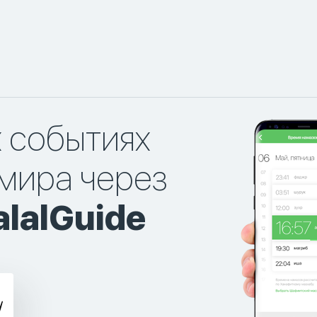
х событиях
мира через
lalGuide