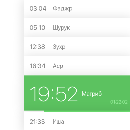
03:04
Фаджр
05:10
Шурук
12:38
Зухр
16:34
Аср
19:52
Магриб
01:22:02
21:33
Иша