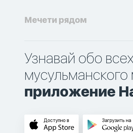
Мечети рядом
Узнавай обо все
мусульманского 
приложение Ha
Доступно в
Загрузить на