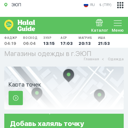
ЭЮП
RU
₺ (TRY)
Каталог
Меню
ФАДЖР
ВОСХОД
ЗУХР
АСР
МАГРИБ
ИША
04:19
06:04
13:15
17:03
20:13
21:53
Магазины одежды в г.ЭЮП
Главная
Одежда
Карта точек
Добавь
халяль
точку