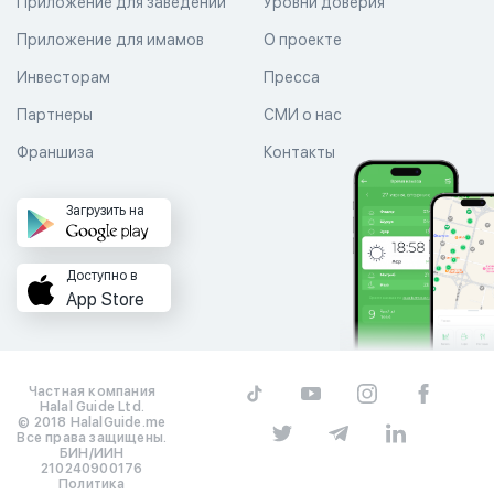
Приложение для заведений
Уровни доверия
Приложение для имамов
О проекте
Инвесторам
Пресса
Партнеры
СМИ о нас
Франшиза
Контакты
Загрузить на
Доступно в
App Store
Частная компания
Halal Guide Ltd.
© 2018 HalalGuide.me
Все права защищены.
БИН/ИИН
210240900176
Политика