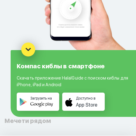
Компас киблы в смартфоне
Скачать приложение HalalGuide с поиском киблы для
iPhone, iPad и Android
Загрузить на
Доступно в
App Store
Мечети рядом