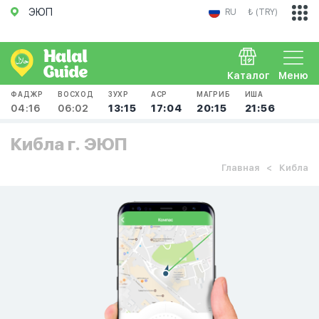
ЭЮП
RU
₺ (TRY)
Каталог
Меню
ФАДЖР
ВОСХОД
ЗУХР
АСР
МАГРИБ
ИША
04:16
06:02
13:15
17:04
20:15
21:56
Кибла г. ЭЮП
Главная
Кибла