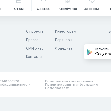
е
Отели
Одежда
Атрибутика
Здоровье
П
О проекте
Инвесторам
В
Пресса
Партнеры
й
СМИ о нас
Франшиза
Загрузить 
Контакты
0240900176
Пользовательское соглашение
онфиденциальности
Правилами защиты информации о
Пользователях