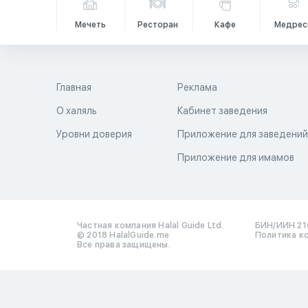
Мечеть
Ресторан
Кафе
Медрес
Главная
Реклама
О халяль
Кабинет заведения
Уровни доверия
Приложение для заведени
Приложение для имамов
Частная компания Halal Guide Ltd.
БИН/ИИН 21
© 2018 HalalGuide.me
Политика к
Все права защищены.