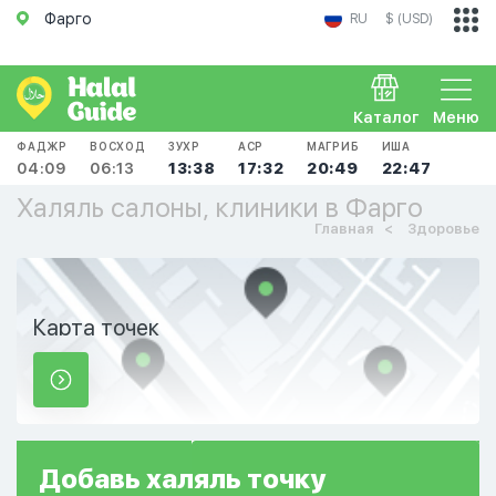
Фарго
RU
$ (USD)
Каталог
Меню
ФАДЖР
ВОСХОД
ЗУХР
АСР
МАГРИБ
ИША
04:09
06:13
13:38
17:32
20:49
22:47
Халяль салоны, клиники в Фарго
Главная
Здоровье
Карта точек
Добавь
халяль
точку