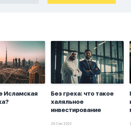
крытно если
хорошие мысли,во
а. Я не
второй раз когда я
ю теперь
решила в очередной
о я верю.
раз прочитать истихар
то пойдут
дуа. я читала его
я. От родных
переводом на
.
русский,потому что
боялась ошибиться и
то что намаз не
примется,совершила
истихар во время
тахаджуд...
е Исламская
Без греха: что такое
ка?
халяльное
инвестирование
26 Сен 2023