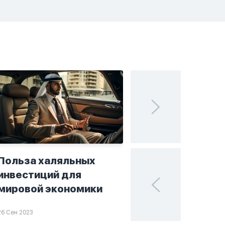
Польза халяльных
Исламские финан
инвестиций для
поисках устойчи
мировой экономики
в мире инвестиц
26 Сен 2023
25 Сен 2023