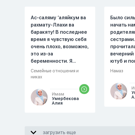
Ас-саляму ‘аляйкум ва
Было сил
рахмату-Ллахи ва
начать на
баракяту! В последнее
родителя
время я чувствую себя
сестрами.
очень плохо, возможно,
прочитал
это из-за
вечерний
беременности. Я
ютуб и по
разбудила мужа и
увидала м
Семейные отношения и
Намаз
рассказала ему, что со
Когда мы 
никах
мной что-то
она сказа
И
происходит,он потом
намаз чит
У
Имам
обратно ложился спать
сначала и
А
Умербекова
Алия
это было около
После это
одиннадцати вечера.
вставала 
Но я снова разбудила
видела жа
его, сказав, что мне
просто уж
загрузить еще
плохо. Он ответил: «Я
читать, с