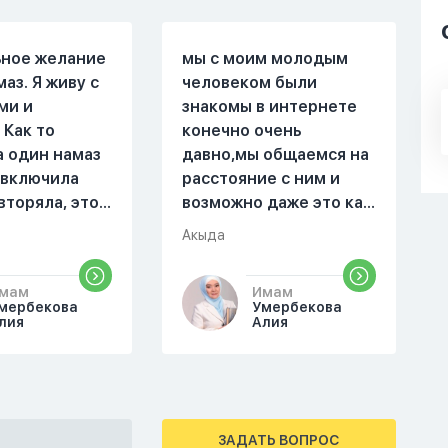
ьное желание
мы с моим молодым
маз. Я живу с
человеком были
ми и
знакомы в интернете
 Как то
конечно очень
а один намаз
давно,мы общаемся на
 включила
расстояние с ним и
вторяла, это
возможно даже это как
оя сестра.
то помешало,знаю о 17
Акыда
поругались,
суре 32 аяте,и решила
ла почему ты
прочитать два раза
мам
Имам
аешь. Ты
истихар намаз,первый
мербекова
Умербекова
справь себя.
раз я прочитала до
лия
Алия
го я не
«Аср» намаза и
на намаз и не
сначала было
йнамаз. Я
тревожно,позже стало
е так не могу
спокойно и в голову
ЗАДАТЬ ВОПРОС
мотреть . Дуа
начали лезть только