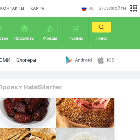
войти
КОНТАКТЫ
КАРТА
RU
$ (USD)
овье
Продукты
Фонды
Туризм
Поиск
СМИ
Блогеры
Android
iOS
Проект HalalStarter