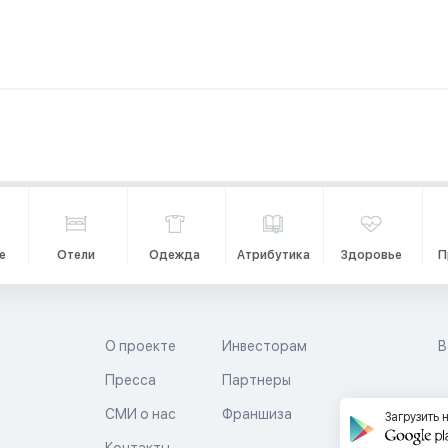
е
Отели
Одежда
Атрибутика
Здоровье
П
О проекте
Инвесторам
В
Пресса
Партнеры
й
СМИ о нас
Франшиза
Загрузить 