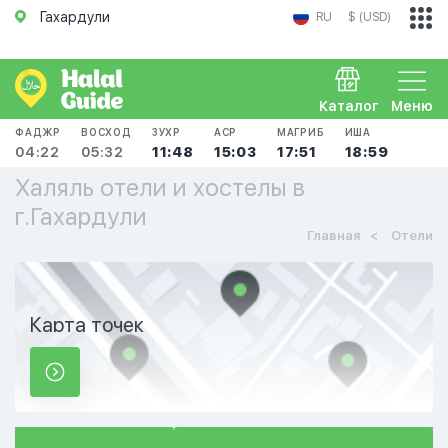
Гахардули
RU
$ (USD)
Каталог
Меню
ФАДЖР
ВОСХОД
ЗУХР
АСР
МАГРИБ
ИША
04:22
05:32
11:48
15:03
17:51
18:59
Халяль отели и хостелы в
г.Гахардули
Главная
Отели
Карта точек