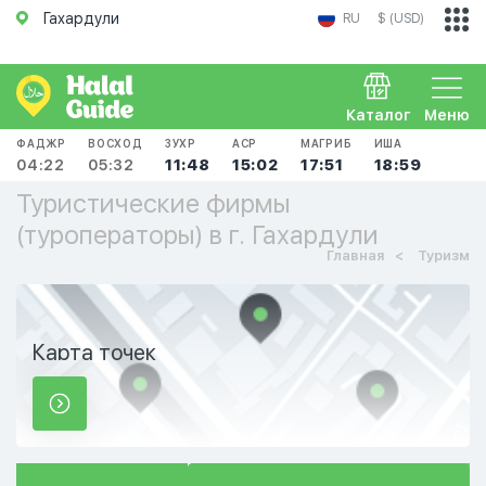
Гахардули
RU
$ (USD)
Каталог
Меню
ФАДЖР
ВОСХОД
ЗУХР
АСР
МАГРИБ
ИША
04:22
05:32
11:48
15:02
17:51
18:59
Туристические фирмы
(туроператоры) в г. Гахардули
Главная
Туризм
Карта точек