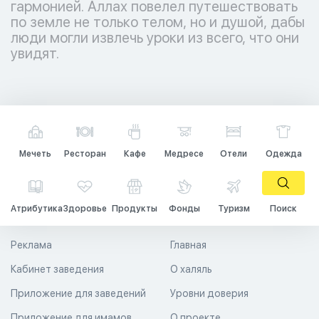
гармонией. Аллах повелел путешествовать
по земле не только телом, но и душой, дабы
люди могли извлечь уроки из всего, что они
увидят.
Мечеть
Ресторан
Кафе
Медресе
Отели
Одежда
Атрибутика
Здоровье
Продукты
Фонды
Туризм
Поиск
Реклама
Главная
Кабинет заведения
О халяль
Приложение для заведений
Уровни доверия
Приложение для имамов
О проекте