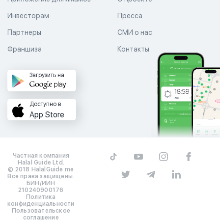
Инвесторам
Пресса
Партнеры
СМИ о нас
Франшиза
Контакты
Загрузить на
Доступно в
App Store
Частная компания
Halal Guide Ltd.
© 2018 HalalGuide.me
Все права защищены.
БИН/ИИН
210240900176
Политика
конфиденциальности
Пользовательское
соглашение