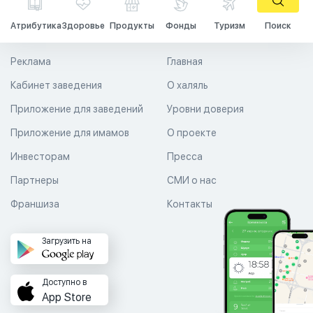
Атрибутика
Здоровье
Продукты
Фонды
Туризм
Поиск
Реклама
Главная
Кабинет заведения
О халяль
Приложение для заведений
Уровни доверия
Приложение для имамов
О проекте
Инвесторам
Пресса
Партнеры
СМИ о нас
Франшиза
Контакты
Загрузить на
Доступно в
App Store