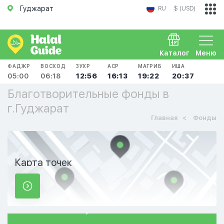
Гуджарат
RU
$ (USD)
Каталог
Меню
ФАДЖР
ВОСХОД
ЗУХР
АСР
МАГРИБ
ИША
05:00
06:18
12:56
16:13
19:22
20:37
Благотворительные фонды в
г.Гуджарат
Главная
Фонды
Карта точек