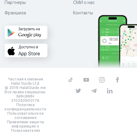
Партнеры
СМИ о нас
Франшиза
Контакты
Загрузить на
Доступно в
App Store
Частная компания
Halal Guide Ltd.
© 2018 HalalGuide.me
Все права защищены.
БИН/ИИН
210240900176
Политика
конфиденциальности
Пользовательское
соглашение
Правилами защиты
информации о
Пользователях