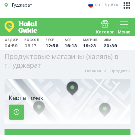
Гуджарат
RU
$ (USD)
Каталог
Меню
ФАДЖР
ВОСХОД
ЗУХР
АСР
МАГРИБ
ИША
04:59
06:17
12:56
16:13
19:23
20:39
Продуктовые магазины (халяль) в
г.Гуджарат
Главная
Продукты
Карта точек