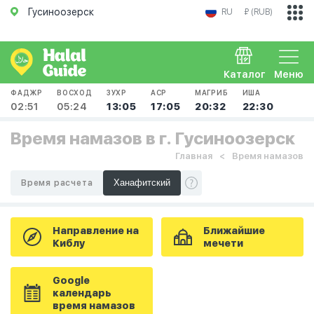
Гусиноозерск
RU
₽ (RUB)
Каталог
Меню
ФАДЖР
ВОСХОД
ЗУХР
АСР
МАГРИБ
ИША
02:51
05:24
13:05
17:05
20:32
22:30
Время намазов в г. Гусиноозерск
Главная
Время намазов
Время расчета
Направление на
Ближайшие
Киблу
мечети
Google
календарь
время намазов