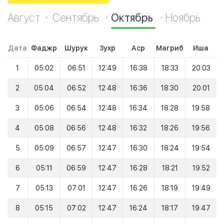
Август
Сентябрь
Октябрь
Ноябрь
Дата
Фаджр
Шурук
Зухр
Аср
Магриб
Иша
1
05:02
06:51
12:49
16:38
18:33
20:03
2
05:04
06:52
12:48
16:36
18:30
20:01
3
05:06
06:54
12:48
16:34
18:28
19:58
4
05:08
06:56
12:48
16:32
18:26
19:56
5
05:09
06:57
12:47
16:30
18:24
19:54
6
05:11
06:59
12:47
16:28
18:21
19:52
7
05:13
07:01
12:47
16:26
18:19
19:49
8
05:15
07:02
12:47
16:24
18:17
19:47