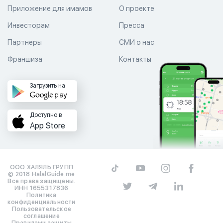
Приложение для имамов
О проекте
Инвесторам
Пресса
Партнеры
СМИ о нас
Франшиза
Контакты
Загрузить на
Доступно в
App Store
ООО ХАЛЯЛЬ ГРУПП
© 2018 HalalGuide.me
Все права защищены.
ИНН 1655317836
Политика
конфиденциальности
Пользовательское
соглашение