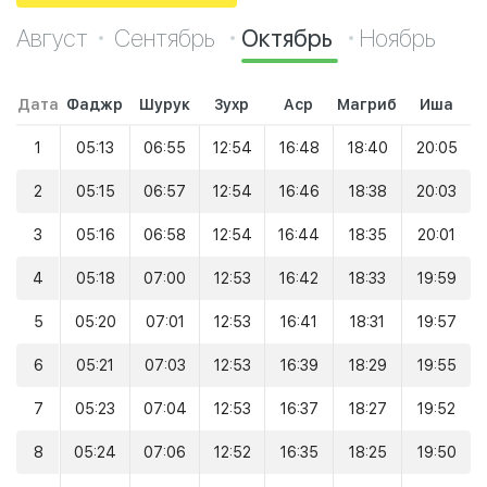
Август
Сентябрь
Октябрь
Ноябрь
Дата
Фаджр
Шурук
Зухр
Аср
Магриб
Иша
1
05:13
06:55
12:54
16:48
18:40
20:05
2
05:15
06:57
12:54
16:46
18:38
20:03
3
05:16
06:58
12:54
16:44
18:35
20:01
4
05:18
07:00
12:53
16:42
18:33
19:59
5
05:20
07:01
12:53
16:41
18:31
19:57
6
05:21
07:03
12:53
16:39
18:29
19:55
7
05:23
07:04
12:53
16:37
18:27
19:52
8
05:24
07:06
12:52
16:35
18:25
19:50