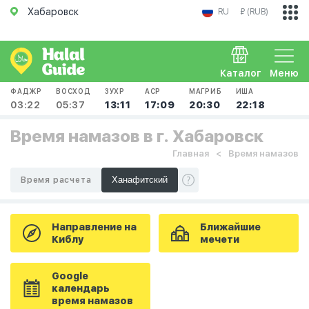
Хабаровск
RU
₽ (RUB)
Каталог
Меню
ФАДЖР
ВОСХОД
ЗУХР
АСР
МАГРИБ
ИША
03:22
05:37
13:11
17:09
20:30
22:18
Время намазов в г. Хабаровск
Главная
Время намазов
Время расчета
Направление на
Ближайшие
Киблу
мечети
Google
календарь
время намазов