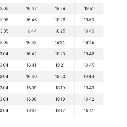
13:05
16:47
18:28
19:51
13:05
16:46
18:26
19:50
13:05
16:44
18:25
19:49
13:05
16:43
18:24
19:48
13:04
16:42
18:23
19:46
13:04
16:41
18:21
19:45
13:04
16:40
18:20
19:44
13:04
16:39
18:19
19:43
13:04
16:38
18:18
19:42
13:04
16:37
18:17
19:41