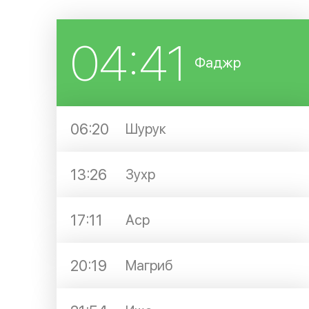
04:41
Фаджр
06:20
Шурук
13:26
Зухр
17:11
Аср
20:19
Магриб