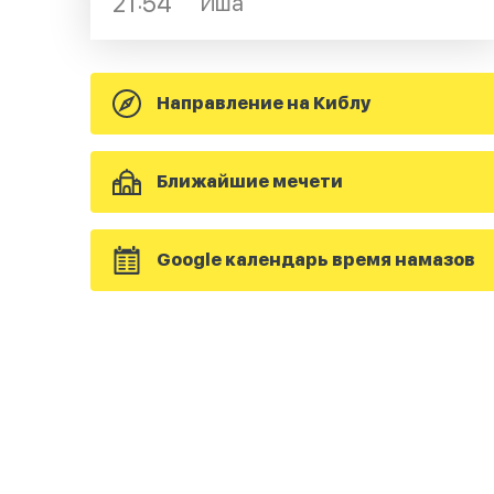
21:54
Иша
Направление на Киблу
Ближайшие мечети
Google календарь время намазов