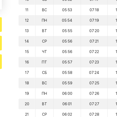
11
ВС
05:53
07:18
12
ПН
05:54
07:19
13
ВТ
05:55
07:20
14
СР
05:56
07:21
15
ЧТ
05:56
07:22
16
ПТ
05:57
07:23
17
СБ
05:58
07:24
18
ВС
05:59
07:25
19
ПН
06:00
07:26
20
ВТ
06:01
07:27
21
СР
06:02
07:28