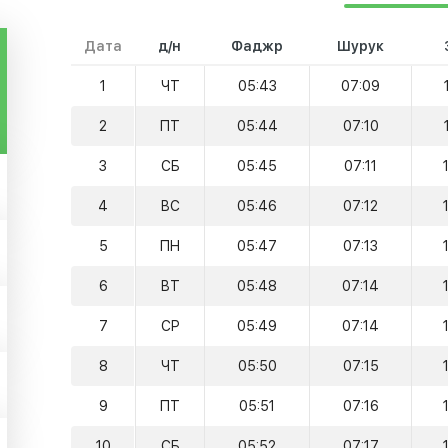
Дата
д/н
Фаджр
Шурук
1
ЧТ
05:43
07:09
2
ПТ
05:44
07:10
3
СБ
05:45
07:11
4
ВС
05:46
07:12
5
ПН
05:47
07:13
6
ВТ
05:48
07:14
7
СР
05:49
07:14
8
ЧТ
05:50
07:15
9
ПТ
05:51
07:16
10
СБ
05:52
07:17