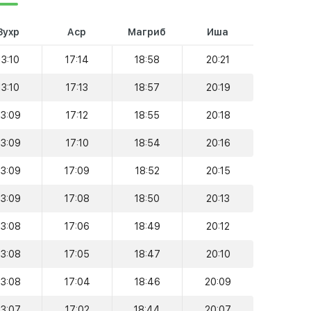
Зухр
Аср
Магриб
Иша
13:10
17:14
18:58
20:21
13:10
17:13
18:57
20:19
13:09
17:12
18:55
20:18
13:09
17:10
18:54
20:16
13:09
17:09
18:52
20:15
13:09
17:08
18:50
20:13
13:08
17:06
18:49
20:12
13:08
17:05
18:47
20:10
13:08
17:04
18:46
20:09
13:07
17:02
18:44
20:07