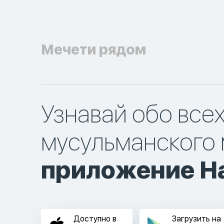
Мечети рядом
Узнавай обо все
мусульманского 
приложение Ha
Доступно в
Загрузить на