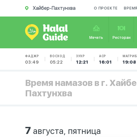
Хайбер-Пахтунхва
О ПРОЕКТЕ
ВРЕМ
Мечеть
Ресторан
ФАДЖР
ВОСХОД
ЗУХР
АСР
МАГРИ
03:49
05:22
12:21
16:01
19:08
Время намазов в г. Хайбе
Пахтунхва
7
августа, пятница