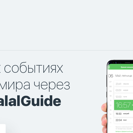
х событиях
мира через
lalGuide