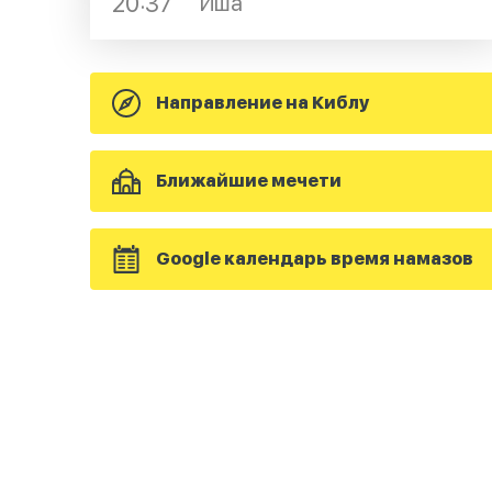
20:37
Иша
Направление на Киблу
Ближайшие мечети
Google календарь время намазов