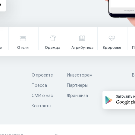
е
Отели
Одежда
Атрибутика
Здоровье
П
О проекте
Инвесторам
В
Пресса
Партнеры
й
СМИ о нас
Франшиза
Загрузить 
Контакты