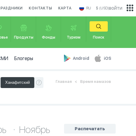
войти
ПРАЗДНИКИ
КОНТАКТЫ
КАРТА
RU
$ (USD)
овье
Продукты
Фонды
Туризм
Поиск
СМИ
Блогеры
Android
iOS
Главная
Время намазов
рь
Ноябрь
Распечатать