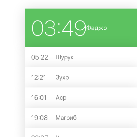
03:49
Фаджр
05:22
Шурук
12:21
Зухр
16:01
Аср
19:08
Магриб