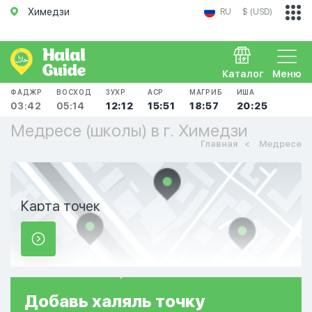
Химедзи
RU
$ (USD)
Каталог
Меню
ФАДЖР
ВОСХОД
ЗУХР
АСР
МАГРИБ
ИША
03:42
05:14
12:12
15:51
18:57
20:25
Медресе (школы) в г. Химедзи
Главная
Медресе
Карта точек
Добавь
халяль
точку