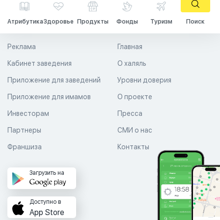
Атрибутика
Здоровье
Продукты
Фонды
Туризм
Поиск
Реклама
Главная
Кабинет заведения
О халяль
Приложение для заведений
Уровни доверия
Приложение для имамов
О проекте
Инвесторам
Пресса
Партнеры
СМИ о нас
Франшиза
Контакты
Загрузить на
Доступно в
App Store