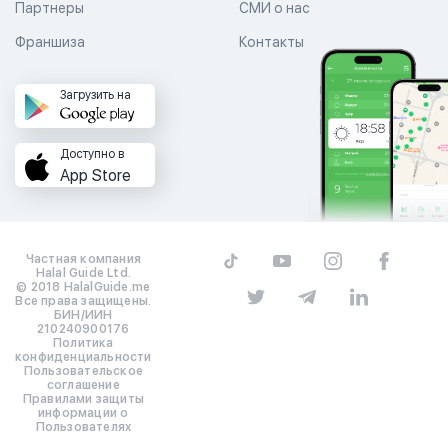
Партнеры
СМИ о нас
Франшиза
Контакты
Загрузить на
Доступно в
App Store
Частная компания
Halal Guide Ltd.
© 2018 HalalGuide.me
Все права защищены.
БИН/ИИН
210240900176
Политика
конфиденциальности
Пользовательское
соглашение
Правилами защиты
информации о
Пользователях