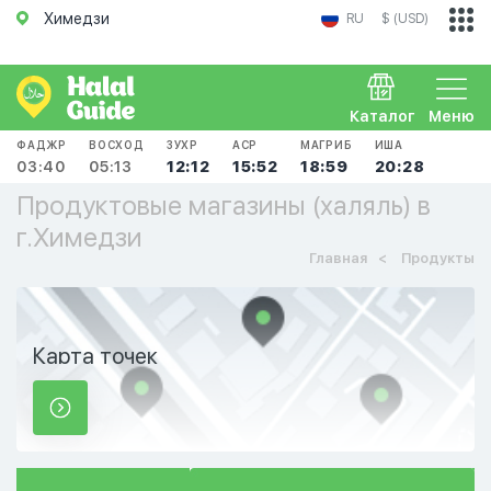
Химедзи
RU
$ (USD)
Каталог
Меню
ФАДЖР
ВОСХОД
ЗУХР
АСР
МАГРИБ
ИША
03:40
05:13
12:12
15:52
18:59
20:28
Продуктовые магазины (халяль) в
г.Химедзи
Главная
Продукты
Карта точек