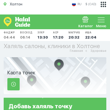
Холтон
RU
$ (CAD)
Каталог
Меню
ФАДЖР
ВОСХОД
ЗУХР
АСР
МАГРИБ
ИША
04:44
06:14
13:30
17:20
20:32
22:04
Халяль салоны, клиники в Холтоне
Главная
Здоровье
Карта точек
Добавь
халяль
точку