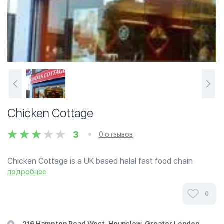
Chicken Cottage
3
0 отзывов
Chicken Cottage is a UK based halal fast food chain
established in 1994. Its taste is modelled on a blend of
подробнее
South Asian and Southern US flavours using Halal
ingredients.
0