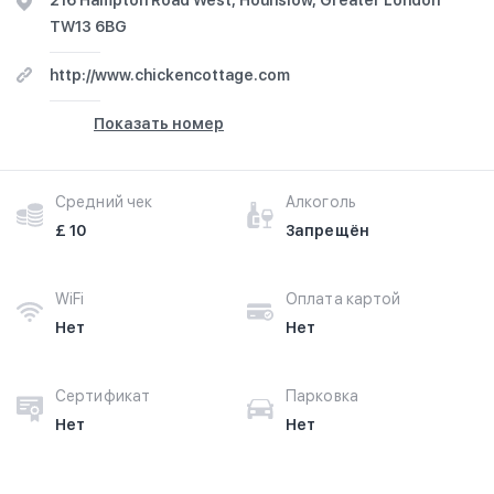
216 Hampton Road West, Hounslow, Greater London
TW13 6BG
http://www.chickencottage.com
Показать номер
Средний чек
Алкоголь
£ 10
Запрещён
WiFi
Оплата картой
Нет
Нет
Сертификат
Парковка
Нет
Нет