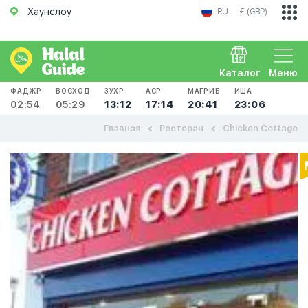
Хаунслоу
RU
£ (GBP)
Каталог
Меню
ФАДЖР
ВОСХОД
ЗУХР
АСР
МАГРИБ
ИША
02:54
05:29
13:12
17:14
20:41
23:06
Главная
Ресторан
Chicken Cottage