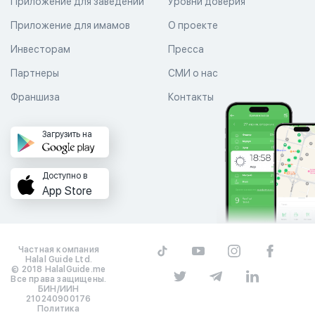
Приложение для заведений
Уровни доверия
Приложение для имамов
О проекте
Инвесторам
Пресса
Партнеры
СМИ о нас
Франшиза
Контакты
Загрузить на
Доступно в
App Store
Частная компания
Halal Guide Ltd.
© 2018 HalalGuide.me
Все права защищены.
БИН/ИИН
210240900176
Политика