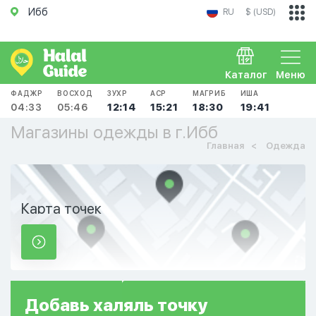
Ибб
RU
$ (USD)
Каталог
Меню
ФАДЖР
ВОСХОД
ЗУХР
АСР
МАГРИБ
ИША
04:33
05:46
12:14
15:21
18:30
19:41
Магазины одежды в г.Ибб
Главная
Одежда
Карта точек
Добавь
халяль
точку