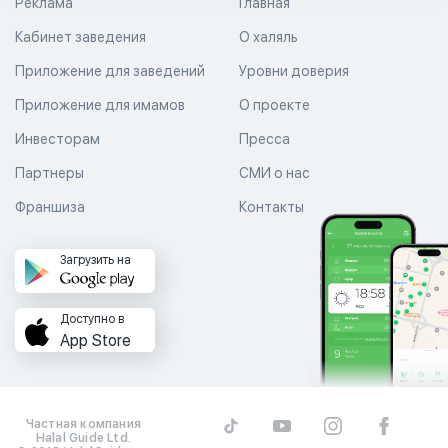
Реклама
Главная
Кабинет заведения
О халяль
Приложение для заведений
Уровни доверия
Приложение для имамов
О проекте
Инвесторам
Пресса
Партнеры
СМИ о нас
Франшиза
Контакты
Загрузить на
Доступно в
App Store
Частная компания
Halal Guide Ltd.