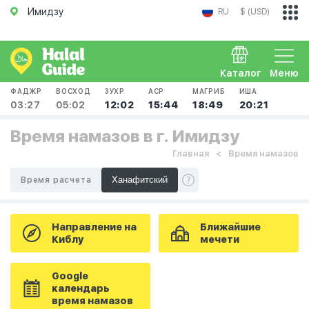
Имидзу
RU
$ (USD)
Каталог
Меню
ФАДЖР
ВОСХОД
ЗУХР
АСР
МАГРИБ
ИША
03:27
05:02
12:02
15:44
18:49
20:21
Время намазов в г. Имидзу
Главная
Время намазов
Время расчета
Направление на
Ближайшие
Киблу
мечети
Google
календарь
время намазов