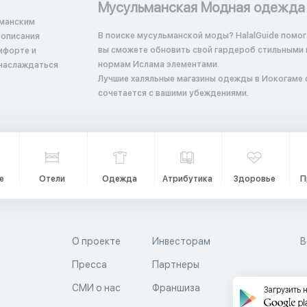
Мусульманская Модная одежда
ьманским
В поиске мусульманской моды? HalalGuide помога
вы сможете обновить свой гардероб стильными
мфорте и
нормам Ислама элементами.
 наслаждаться
Лучшие халяльные магазины одежды в Иокогаме с 
сочетается с вашими убеждениями.
е
Отели
Одежда
Атрибутика
Здоровье
П
О проекте
Инвесторам
В
Пресса
Партнеры
й
СМИ о нас
Франшиза
Загрузить 