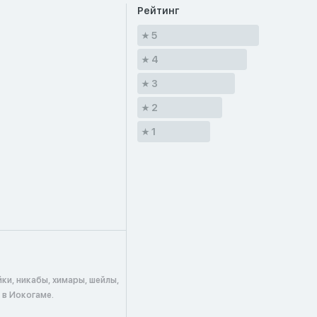
Рейтинг
5
4
3
2
1
ки, никабы, химары, шейлы,
 в Иокогаме.