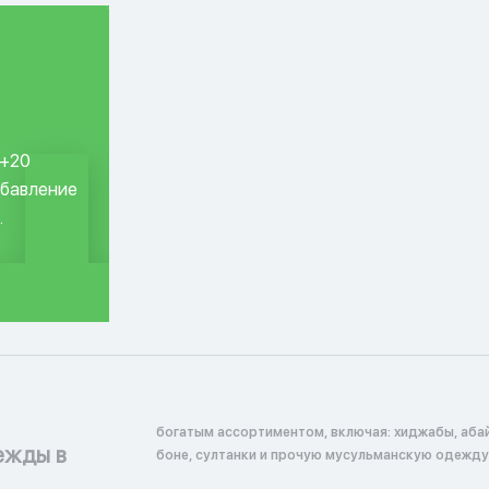
 +20
обавление
.
богатым ассортиментом, включая: хиджабы, абай
ежды в
боне, султанки и прочую мусульманскую одежду