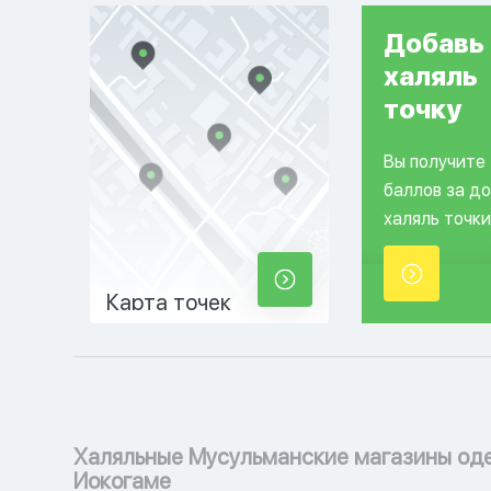
Добавь
халяль
точку
Вы получите
баллов за д
халяль точки
Карта точек
Халяльные Мусульманские магазины од
Иокогаме