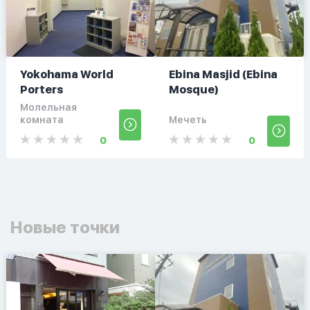
Yokohama World
Ebina Masjid (Ebina
Porters
Mosque)
Молельная
комната
Мечеть
0
0
Новые точки