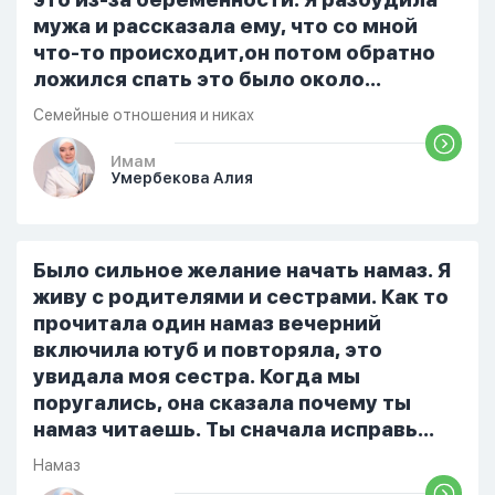
мужа и рассказала ему, что со мной
что-то происходит,он потом обратно
ложился спать это было около
одиннадцати вечера. Но я снова
Семейные отношения и никах
разбудила его, сказав, что мне плохо.
Он ответил: «Я живу с больными». Мне
Имам
Умербекова Алия
стало очень обидно, и я решила
терпеть свою боль, повернулась
попыталась и уснуть) Но потом он
проснулся и спросил, что случилось. И
Было сильное желание начать намаз. Я
я рассказала о своих проблемах. Затем
живу с родителями и сестрами. Как то
я сказала ему:...
прочитала один намаз вечерний
включила ютуб и повторяла, это
увидала моя сестра. Когда мы
поругались, она сказала почему ты
намаз читаешь. Ты сначала исправь
себя. После этого я не вставала на
Намаз
намаз и не видела жайнамаз. Я просто