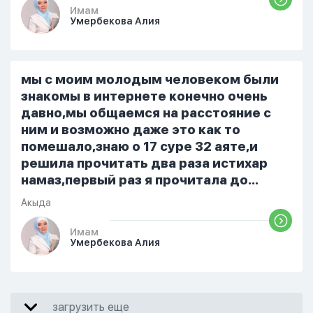
уже так не могу читать, смотреть . Дуа
Имам
Умербекова Алия
я делаю скрытно если делаю дома. Я
не показываю теперь никому что я
верю. Потому что пойдут осуждения.
От родных же людей.
мы с моим молодым человеком были
знакомы в интернете конечно очень
давно,мы общаемся на расстояние с
ним и возможно даже это как то
помешало,знаю о 17 суре 32 аяте,и
решила прочитать два раза истихар
намаз,первый раз я прочитала до
«Аср» намаза и сначала было
Акыда
тревожно,позже стало спокойно и в
голову начали лезть только хорошие
Имам
Умербекова Алия
мысли,во второй раз когда я решила в
очередной раз прочитать истихар дуа.
я читала его переводом на
русский,потому что боялась
загрузить еще