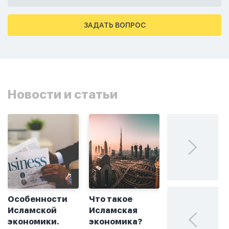
ошибиться и то что намаз не
примется,совершила истихар во время
тахаджуд...
ЗАДАТЬ ВОПРОС
Новости и статьи
Особенности
Что такое
Без греха: чт
Исламской
Исламская
такое
экономики.
экономика?
халяльное