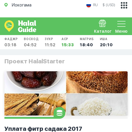
Иокогама
RU
$ (USD)
Каталог
Меню
ФАДЖР
ВОСХОД
ЗУХР
АСР
МАГРИБ
ИША
03:18
04:52
11:52
15:33
18:40
20:10
Проект HalalStarter
Уплата фитр садака 2017