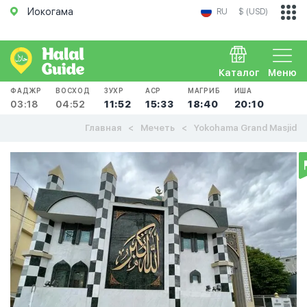
Иокогама
RU
$ (USD)
Каталог
Меню
ФАДЖР
ВОСХОД
ЗУХР
АСР
МАГРИБ
ИША
03:18
04:52
11:52
15:33
18:40
20:10
Главная
Мечеть
Yokohama Grand Masjid