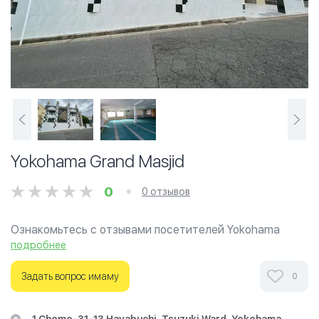
Yokohama Grand Masjid
0
0 отзывов
Ознакомьтесь с отзывами посетителей Yokohama
Grand Masjid в г.Иокогама на фотографиях и узнайте о
подробнее
часах работы. Ваше духовное путешествие начинается
здесь.
Задать вопрос имаму
0