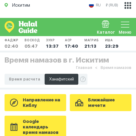
Искитим
RU
₽ (RUB)
Каталог
Меню
ФАДЖР
ВОСХОД
ЗУХР
АСР
МАГРИБ
ИША
02:40
05:47
13:37
17:40
21:13
23:29
Время намазов в г. Искитим
Главная
Время намазов
Время расчета
Направление на
Ближайшие
Киблу
мечети
Google
календарь
время намазов