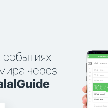
х событиях
мира через
lalGuide