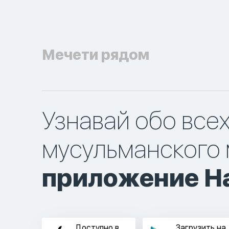
Мечети рядом
Узнавай обо все
мусульманского 
приложение Ha
Доступно в
Загрузить на