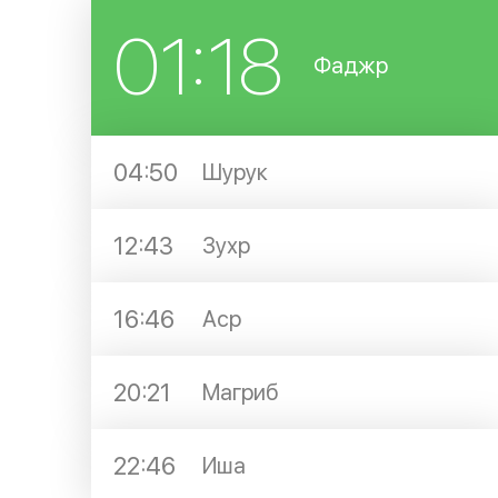
01:18
Фаджр
04:50
Шурук
12:43
Зухр
16:46
Аср
20:21
Магриб
22:46
Иша