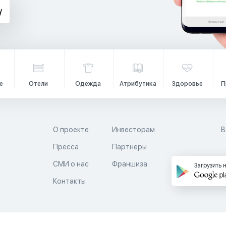
е
Отели
Одежда
Атрибутика
Здоровье
П
О проекте
Инвесторам
В
Пресса
Партнеры
й
СМИ о нас
Франшиза
Загрузить 
Контакты