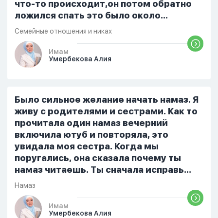
что-то происходит,он потом обратно
ложился спать это было около
одиннадцати вечера. Но я снова
Семейные отношения и никах
разбудила его, сказав, что мне плохо.
Он ответил: «Я живу с больными». Мне
Имам
Умербекова Алия
стало очень обидно, и я решила
терпеть свою боль, повернулась
попыталась и уснуть) Но потом он
проснулся и спросил, что случилось. И
Было сильное желание начать намаз. Я
я рассказала о своих проблемах. Затем
живу с родителями и сестрами. Как то
я сказала ему:...
прочитала один намаз вечерний
включила ютуб и повторяла, это
увидала моя сестра. Когда мы
поругались, она сказала почему ты
намаз читаешь. Ты сначала исправь
себя. После этого я не вставала на
Намаз
намаз и не видела жайнамаз. Я просто
уже так не могу читать, смотреть . Дуа
Имам
Умербекова Алия
я делаю скрытно если делаю дома. Я