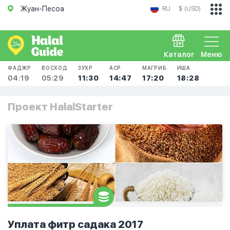
Жуан-Песоа
RU
$ (USD)
Каталог
Меню
ФАДЖР
ВОСХОД
ЗУХР
АСР
МАГРИБ
ИША
04:19
05:29
11:30
14:47
17:20
18:28
Проект HalalStarter
Уплата фитр садака 2017