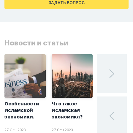
тахаджуд...
ЗАДАТЬ ВОПРОС
Новости и статьи
Особенности
Что такое
Без греха: чт
Исламской
Исламская
такое
экономики.
экономика?
халяльное
инвестирова
27 Сен 2023
27 Сен 2023