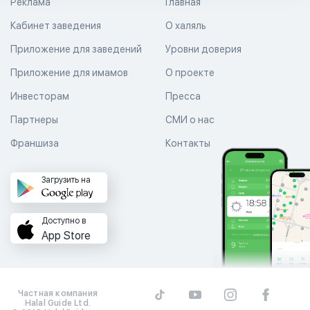
Реклама
Главная
Кабинет заведения
О халяль
Приложение для заведений
Уровни доверия
Приложение для имамов
О проекте
Инвесторам
Пресса
Партнеры
СМИ о нас
Франшиза
Контакты
Загрузить на
Доступно в
App Store
Частная компания
Halal Guide Ltd.