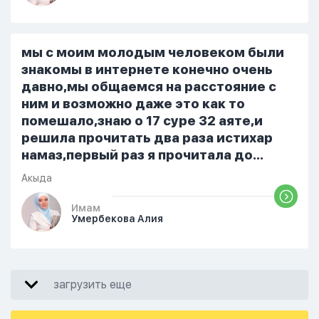
не показываю теперь никому что я
верю. Потому что пойдут осуждения.
От родных же людей.
мы с моим молодым человеком были
знакомы в интернете конечно очень
давно,мы общаемся на расстояние с
ним и возможно даже это как то
помешало,знаю о 17 суре 32 аяте,и
решила прочитать два раза истихар
намаз,первый раз я прочитала до
«Аср» намаза и сначала было
Акыда
тревожно,позже стало спокойно и в
голову начали лезть только хорошие
Имам
Умербекова Алия
мысли,во второй раз когда я решила в
очередной раз прочитать истихар дуа.
я читала его переводом на
русский,потому что боялась
загрузить еще
ошибиться и то что намаз не
примется,совершила истихар во время