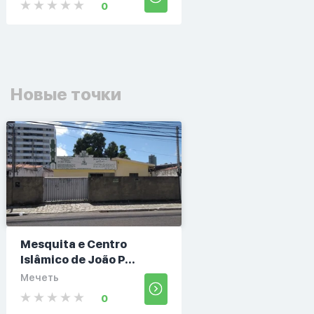
0
Новые точки
Mesquita e Centro
Islâmico de João P...
Мечеть
0