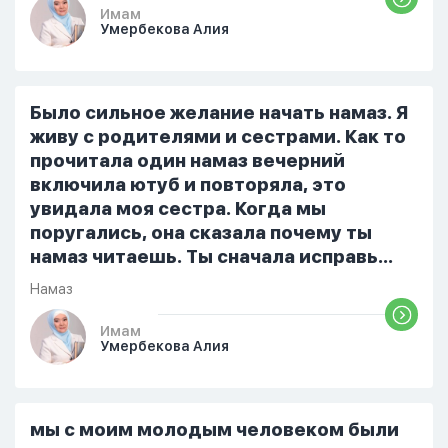
Он ответил: «Я живу с больными». Мне
Имам
Умербекова Алия
стало очень обидно, и я решила
терпеть свою боль, повернулась
попыталась и уснуть) Но потом он
проснулся и спросил, что случилось. И
Было сильное желание начать намаз. Я
я рассказала о своих проблемах. Затем
живу с родителями и сестрами. Как то
я сказала ему:...
прочитала один намаз вечерний
включила ютуб и повторяла, это
увидала моя сестра. Когда мы
поругались, она сказала почему ты
намаз читаешь. Ты сначала исправь
себя. После этого я не вставала на
Намаз
намаз и не видела жайнамаз. Я просто
уже так не могу читать, смотреть . Дуа
Имам
Умербекова Алия
я делаю скрытно если делаю дома. Я
не показываю теперь никому что я
верю. Потому что пойдут осуждения.
От родных же людей.
мы с моим молодым человеком были