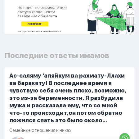
Последние ответы имамов
Ас-саляму ‘аляйкум ва рахмату-Ллахи
ва баракяту! В последнее время я
чувствую себя очень плохо, возможно,
это из-за беременности. Я разбудила
мужа и рассказала ему, что со мной
что-то происходит,он потом обратно
ложился спать это было около
одиннадцати вечера. Но я снова
Семейные отношения и никах
разбудила его, сказав, что мне плохо.