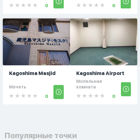
0
0
Kagoshima Masjid
Kagoshima Airport
Молельная
Мечеть
комната
0
0
Популярные точки