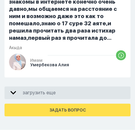
знакомы в интернете конечно очень
давно,мы общаемся на расстояние с
ним и возможно даже это как то
помешало,знаю о 17 суре 32 аяте,и
решила прочитать два раза истихар
намаз,первый раз я прочитала до
«Аср» намаза и сначала было
Акыда
тревожно,позже стало спокойно и в
голову начали лезть только хорошие
Имам
Умербекова Алия
мысли,во второй раз когда я решила в
очередной раз прочитать истихар дуа.
я читала его переводом на
русский,потому что боялась
загрузить еще
ошибиться и то что намаз не
примется,совершила истихар во время
тахаджуд...
ЗАДАТЬ ВОПРОС