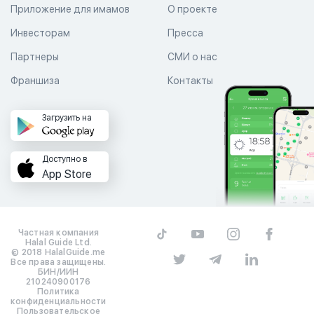
Приложение для имамов
О проекте
Инвесторам
Пресса
Партнеры
СМИ о нас
Франшиза
Контакты
Загрузить на
Доступно в
App Store
Частная компания
Halal Guide Ltd.
© 2018 HalalGuide.me
Все права защищены.
БИН/ИИН
210240900176
Политика
конфиденциальности
Пользовательское