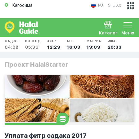
Кагосима
RU
$ (USD)
Каталог
Меню
ФАДЖР
ВОСХОД
ЗУХР
АСР
МАГРИБ
ИША
04:08
05:36
12:29
16:03
19:09
20:33
Проект HalalStarter
Уплата фитр садака 2017