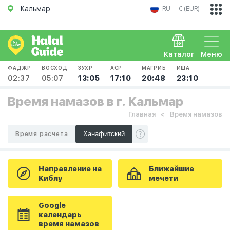
Кальмар
RU
€ (EUR)
Каталог
Меню
ФАДЖР
ВОСХОД
ЗУХР
АСР
МАГРИБ
ИША
02:37
05:07
13:05
17:10
20:48
23:10
Время намазов в г. Кальмар
Главная
Время намазов
Время расчета
Направление на
Ближайшие
Киблу
мечети
Google
календарь
время намазов