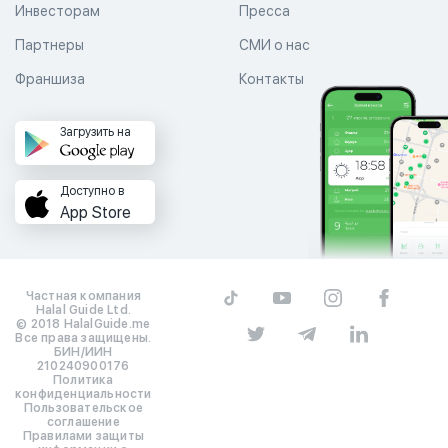
Инвесторам
Пресса
Партнеры
СМИ о нас
Франшиза
Контакты
Загрузить на
Доступно в
App Store
Частная компания
Halal Guide Ltd.
© 2018 HalalGuide.me
Все права защищены.
БИН/ИИН
210240900176
Политика
конфиденциальности
Пользовательское
соглашение
Правилами защиты