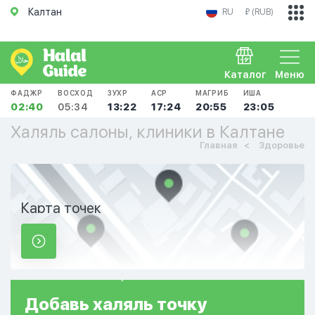
Калтан
RU
₽ (RUB)
Каталог
Меню
ФАДЖР
ВОСХОД
ЗУХР
АСР
МАГРИБ
ИША
02:40
05:34
13:22
17:24
20:55
23:05
Халяль салоны, клиники в Калтане
Главная
Здоровье
Карта точек
Добавь
халяль
точку