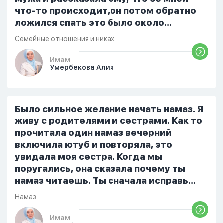
что-то происходит,он потом обратно
ложился спать это было около
одиннадцати вечера. Но я снова
Семейные отношения и никах
разбудила его, сказав, что мне плохо.
Он ответил: «Я живу с больными». Мне
Имам
Умербекова Алия
стало очень обидно, и я решила
терпеть свою боль, повернулась
попыталась и уснуть) Но потом он
проснулся и спросил, что случилось. И
Было сильное желание начать намаз. Я
я рассказала о своих проблемах. Затем
живу с родителями и сестрами. Как то
я сказала ему:...
прочитала один намаз вечерний
включила ютуб и повторяла, это
увидала моя сестра. Когда мы
поругались, она сказала почему ты
намаз читаешь. Ты сначала исправь
себя. После этого я не вставала на
Намаз
намаз и не видела жайнамаз. Я просто
уже так не могу читать, смотреть . Дуа
Имам