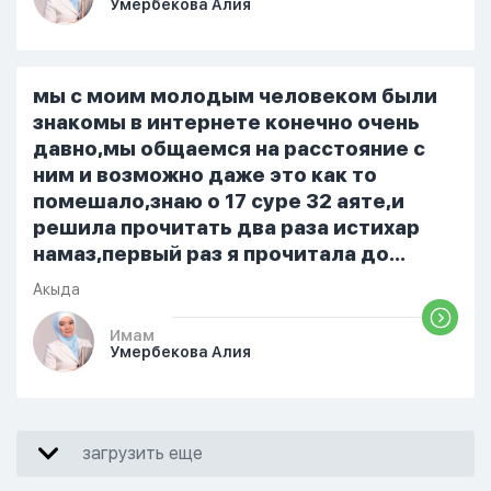
Умербекова Алия
я делаю скрытно если делаю дома. Я
не показываю теперь никому что я
верю. Потому что пойдут осуждения.
От родных же людей.
мы с моим молодым человеком были
знакомы в интернете конечно очень
давно,мы общаемся на расстояние с
ним и возможно даже это как то
помешало,знаю о 17 суре 32 аяте,и
решила прочитать два раза истихар
намаз,первый раз я прочитала до
«Аср» намаза и сначала было
Акыда
тревожно,позже стало спокойно и в
голову начали лезть только хорошие
Имам
Умербекова Алия
мысли,во второй раз когда я решила в
очередной раз прочитать истихар дуа.
я читала его переводом на
русский,потому что боялась
загрузить еще
ошибиться и то что намаз не
примется,совершила истихар во время