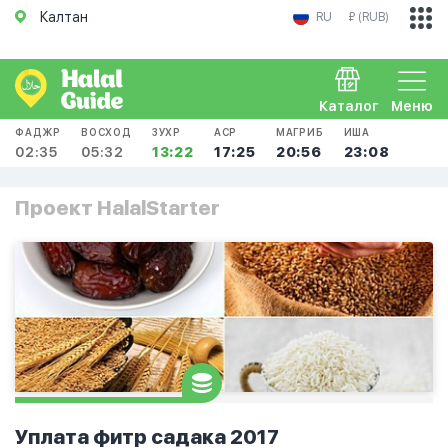
Калтан
RU
₽ (RUB)
Каталог
Меню
ФАДЖР
ВОСХОД
ЗУХР
АСР
МАГРИБ
ИША
02:35
05:32
13:22
17:25
20:56
23:08
Проект HalalStarter
Уплата фитр садака 2017