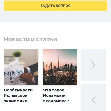
тахаджуд...
ЗАДАТЬ ВОПРОС
Новости и статьи
Особенности
Что такое
Без греха: чт
Исламской
Исламская
такое
экономики.
экономика?
халяльное
инвестирова