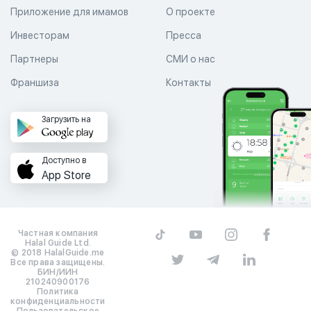
Приложение для имамов
О проекте
Инвесторам
Пресса
Партнеры
СМИ о нас
Франшиза
Контакты
Загрузить на
Доступно в
App Store
Частная компания
Halal Guide Ltd.
© 2018 HalalGuide.me
Все права защищены.
БИН/ИИН
210240900176
Политика
конфиденциальности