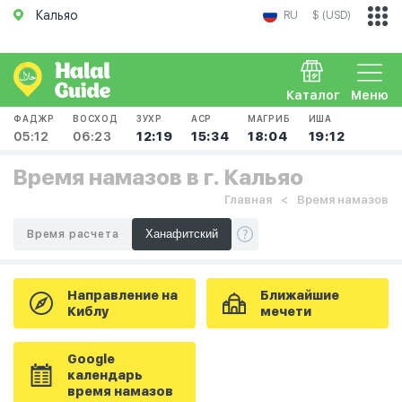
Кальяо
RU
$ (USD)
Каталог
Меню
ФАДЖР
ВОСХОД
ЗУХР
АСР
МАГРИБ
ИША
05:12
06:23
12:19
15:34
18:04
19:12
Время намазов в г. Кальяо
Главная
Время намазов
Время расчета
Направление на
Ближайшие
Киблу
мечети
Google
календарь
время намазов