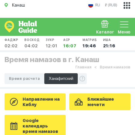
Канаш
RU
₽ (RUB)
Каталог
Меню
ФАДЖР
ВОСХОД
ЗУХР
АСР
МАГРИБ
ИША
02:02
04:02
12:01
16:07
19:46
21:16
Время намазов в г. Канаш
Главная
Время намазов
Время расчета
Направление на
Ближайшие
Киблу
мечети
Google
календарь
время намазов