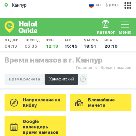
Канпур
RU
$ (USD)
Каталог
Меню
ФАДЖР
ВОСХОД
ЗУХР
АСР
МАГРИБ
ИША
04:13
05:35
12:19
15:45
18:51
20:10
Время намазов в г. Канпур
Главная
Время намазов
Время расчета
Направление на
Ближайшие
Киблу
мечети
Google
календарь
время намазов