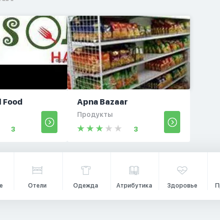
l Food
Apna Bazaar
Продукты
3
3
е
Отели
Одежда
Атрибутика
Здоровье
П