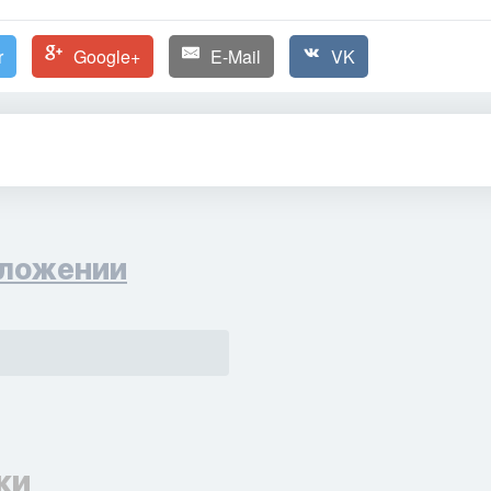
r
Google+
E-Mail
VK
ложении
ки