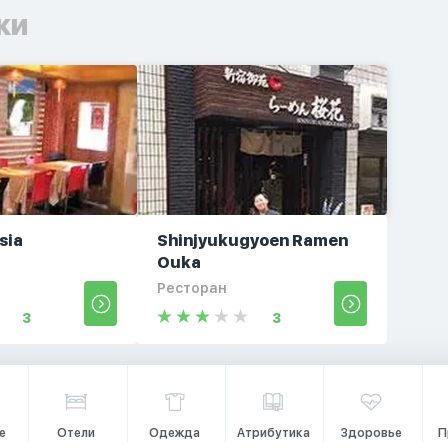
ки
sia
Shinjyukugyoen Ramen
Ouka
Ресторан
3
3
е
Отели
Одежда
Атрибутика
Здоровье
П