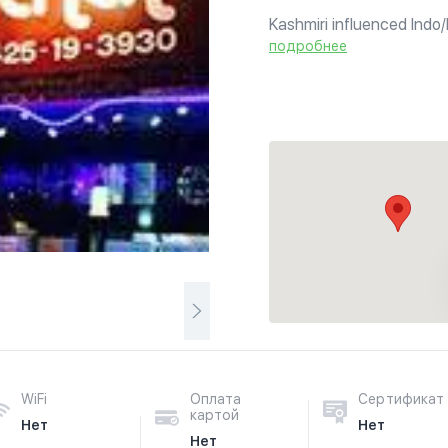
Kashmiri influenced Indo/
restaurant serving all so
подробнее
WiFi
Оплата
Сертификат
картой
Нет
Нет
Нет