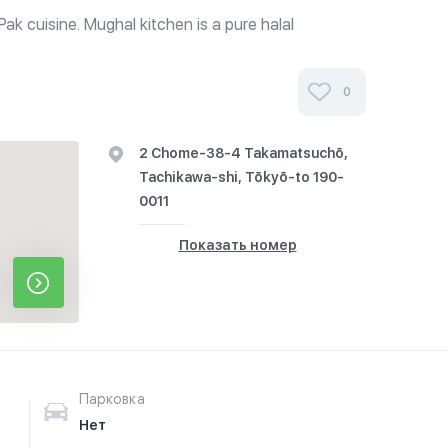
Pak cuisine. Mughal kitchen is a pure halal
rt of Pakistani and Indian dishes and products.
0
2 Chome-38-4 Takamatsuchō,
Tachikawa-shi, Tōkyō-to 190-
0011
Показать номер
Парковка
Нет