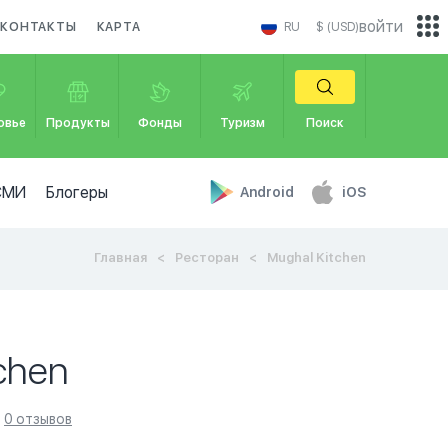
войти
КОНТАКТЫ
КАРТА
RU
$ (USD)
овье
Продукты
Фонды
Туризм
Поиск
СМИ
Блогеры
Android
iOS
Главная
Ресторан
Mughal Kitchen
chen
0 отзывов