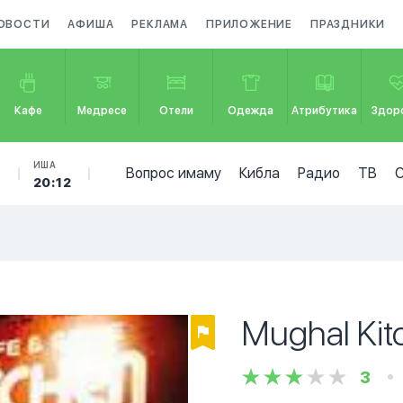
ОВОСТИ
АФИША
РЕКЛАМА
ПРИЛОЖЕНИЕ
ПРАЗДНИКИ
Кафе
Медресе
Отели
Одежда
Атрибутика
Здор
Б
ИША
Вопрос имаму
Кибла
Радио
ТВ
20:12
Mughal Kit
3