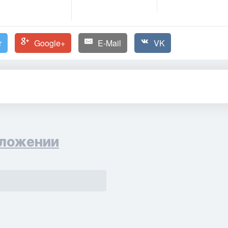
r
Google+
E-Mail
VK
ложении