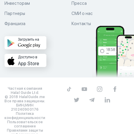
Инвесторам
Пресса
Партнеры
СМИ о нас
Франшиза
Контакты
Загрузить на
Доступно в
App Store
Частная компания
Halal Guide Ltd.
© 2018 HalalGuide.me
Все права защищены.
БИН/ИИН
210240900176
Политика
конфиденциальности
Пользовательское
соглашение
Правилами защиты