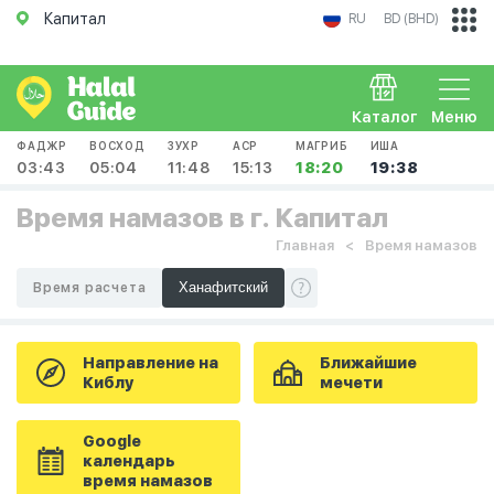
Капитал
RU
BD (BHD)
Каталог
Меню
ФАДЖР
ВОСХОД
ЗУХР
АСР
МАГРИБ
ИША
03:43
05:04
11:48
15:13
18:20
19:38
Время намазов в г. Капитал
Главная
Время намазов
Время расчета
Направление на
Ближайшие
Киблу
мечети
Google
календарь
время намазов