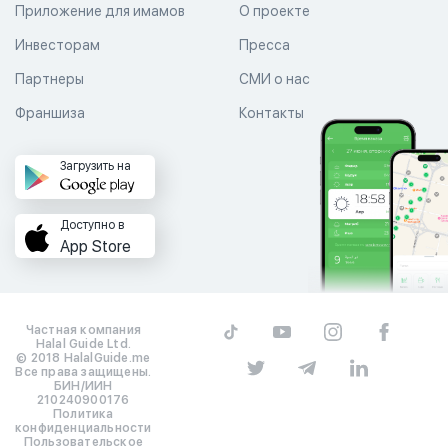
Приложение для имамов
О проекте
Инвесторам
Пресса
Партнеры
СМИ о нас
Франшиза
Контакты
Загрузить на
Доступно в
App Store
Частная компания
Halal Guide Ltd.
© 2018 HalalGuide.me
Все права защищены.
БИН/ИИН
210240900176
Политика
конфиденциальности
Пользовательское