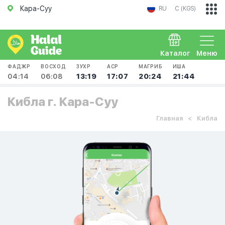
Кара-Суу
RU
С (KGS)
Каталог
Меню
ФАДЖР
ВОСХОД
ЗУХР
АСР
МАГРИБ
ИША
04:14
06:08
13:19
17:07
20:24
21:44
Кибла г. Кара-Суу
Главная
Кибла