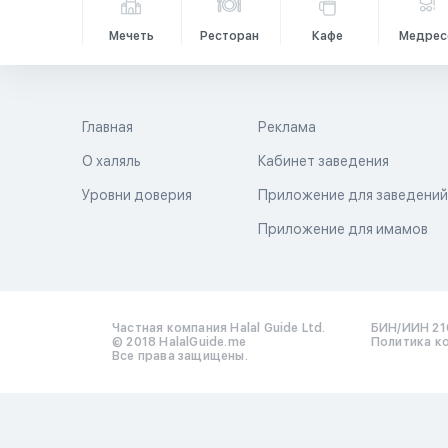
Мечеть
Ресторан
Кафе
Медрес
Главная
Реклама
О халяль
Кабинет заведения
Уровни доверия
Приложение для заведени
Приложение для имамов
Частная компания Halal Guide Ltd.
БИН/ИИН 21
© 2018 HalalGuide.me
Политика к
Все права защищены.