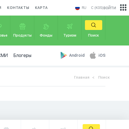
войти
И
КОНТАКТЫ
КАРТА
RU
С (KGS)
овье
Продукты
Фонды
Туризм
Поиск
СМИ
Блогеры
Android
iOS
Главная
Поиск