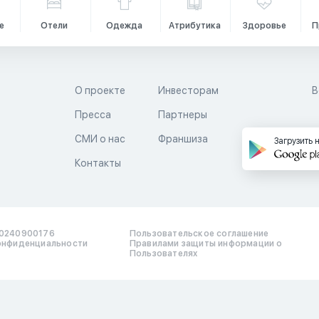
е
Отели
Одежда
Атрибутика
Здоровье
П
О проекте
Инвесторам
В
Пресса
Партнеры
й
СМИ о нас
Франшиза
Загрузить 
Контакты
0240900176
Пользовательское соглашение
онфиденциальности
Правилами защиты информации о
Пользователях