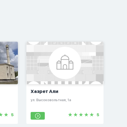
Хазрет Али
ул. Высоковольтная, 1а
5
5