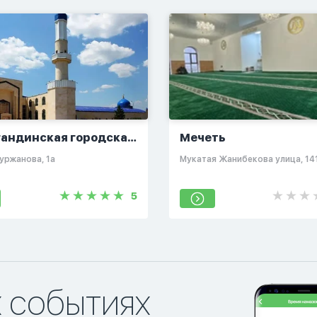
гандинская городская
Мечеть
ть №1
уржанова, 1а​
Мукатая Жанибекова улица, 14
5
х событиях