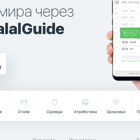
мира через
lalGuide
е
Отели
Одежда
Атрибутика
Здоровье
П