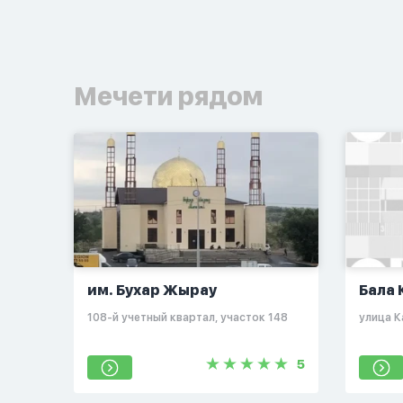
Мечети рядом
им. Бухар Жырау
Бала
​108-й учетный квартал, участок 148
улица К
5