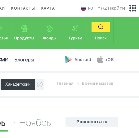
войти
КИ
КОНТАКТЫ
КАРТА
RU
₸ (KZT)
овье
Продукты
Фонды
Туризм
Поиск
СМИ
Блогеры
Android
iOS
Главная
Время намазов
рь
Ноябрь
Распечатать