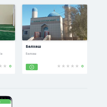
Балхаш
1а
Балхаш
0
0