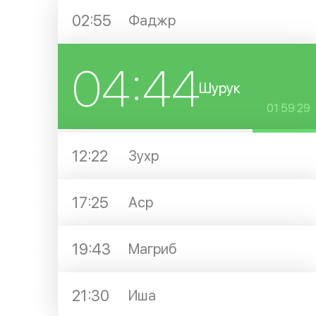
02:55
Фаджр
04:44
Шурук
01:59:28
12:22
Зухр
17:25
Аср
19:43
Магриб
21:30
Иша