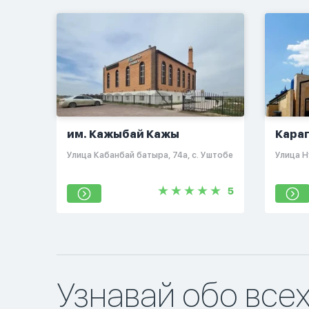
им. Кажыбай Кажы
Кара
мече
​Улица Кабанбай батыра, 74а, с. Уштобе
​Улица Н
5
Узнавай обо все