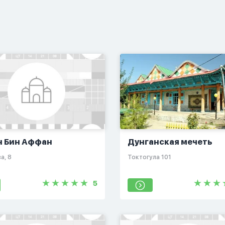
н Бин Аффан
Дунганская мечеть
а, 8​
Токтогула 101
5