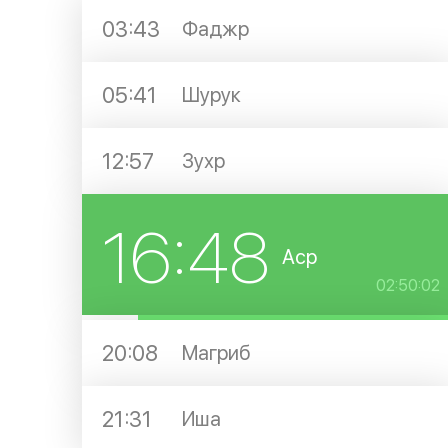
03:43
Фаджр
05:41
Шурук
12:57
Зухр
16:48
Аср
02:50:01
20:08
Магриб
21:31
Иша