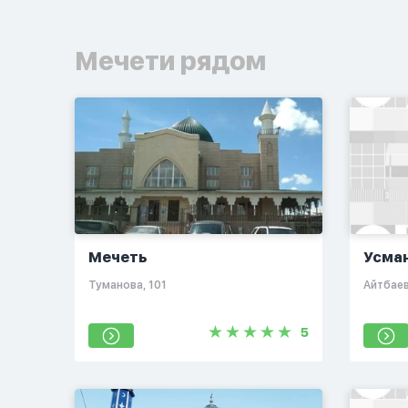
Мечети рядом
Мечеть
Усма
​Туманова, 101​
​Айтбаев
5