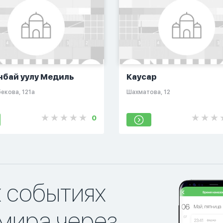
нбай уулу Медиль
Каусар
екова, 121а​
​Шахматова, 12​
0
х событиях
мира через