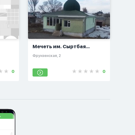
Мечеть им. Сыртбая
Турсунбаева
​Фрунзенская, 2​
0
0