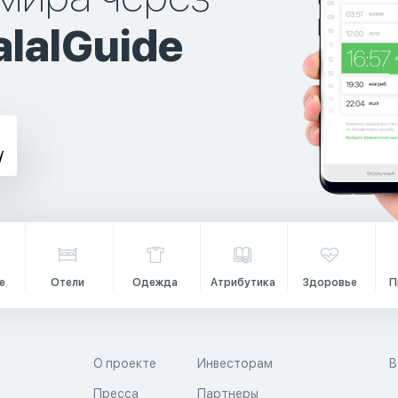
lalGuide
е
Отели
Одежда
Атрибутика
Здоровье
П
О проекте
Инвесторам
В
Пресса
Партнеры