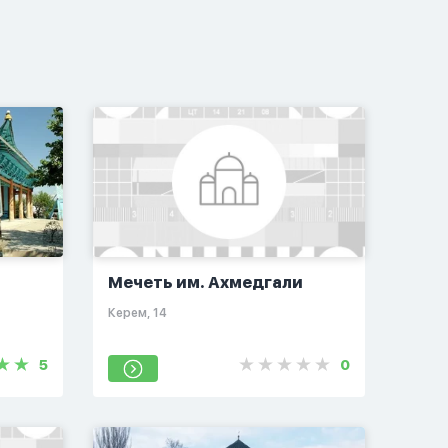
Мечеть им. Ахмедгали
​Керем, 14​
5
0