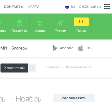
войти
КОНТАКТЫ
КАРТА
RU
С (KGS)
овье
Продукты
Фонды
Туризм
Поиск
СМИ
Блогеры
Android
iOS
Главная
Время намазов
рь
Ноябрь
Распечатать