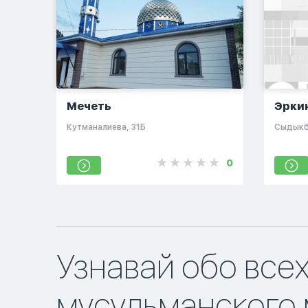
Мечеть
Эрки
​Кутманалиева, 31Б​
​Сыдыкб
0
Узнавай обо все
мусульманского 