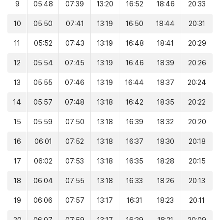
9
05:48
07:39
13:20
16:52
18:46
20:33
10
05:50
07:41
13:19
16:50
18:44
20:31
11
05:52
07:43
13:19
16:48
18:41
20:29
12
05:54
07:45
13:19
16:46
18:39
20:26
13
05:55
07:46
13:19
16:44
18:37
20:24
14
05:57
07:48
13:18
16:42
18:35
20:22
15
05:59
07:50
13:18
16:39
18:32
20:20
16
06:01
07:52
13:18
16:37
18:30
20:18
17
06:02
07:53
13:18
16:35
18:28
20:15
18
06:04
07:55
13:18
16:33
18:26
20:13
19
06:06
07:57
13:17
16:31
18:23
20:11