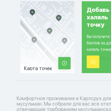
Добавь
халяль
точку
Вы получите
баллов за д
халяль точки
Карта точек
Комфортное проживание в Карлсруэ для
пребывания, с молельными залами. Забронируйте
мусульман. Мы собрали для вас все оте
свой номер или место прямо сейчас на наш
отвечающие требованиям мусульманско
удобном сайте и наслаждайтесь прож