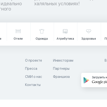
 идеально
халяльных условиях!
тного
е
Отели
Одежда
Атрибутика
Здоровье
П
О проекте
Инвесторам
В
Пресса
Партнеры
й
СМИ о нас
Франшиза
Загрузить 
Контакты