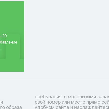
 +20
обавление
.
ли
ем
го образа
иванием в