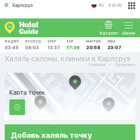
Карлсруэ
RU
€ (EUR)
Каталог
Меню
ФАДЖР
ВОСХОД
ЗУХР
АСР
МАГРИБ
ИША
03:45
06:03
13:37
17:36
20:58
23:07
Халяль салоны, клиники в Карлсруэ
Главная
Здоровье
Карта точек
Добавь
халяль
точку